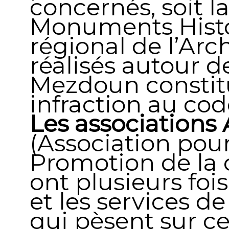
concernés, soit l
Monuments Histor
régional de l’Arc
réalisés autour 
Mezdoun constit
infraction au co
Les associations
(Association pour
Promotion de la 
ont plusieurs fois
et les services d
qui pèsent sur c