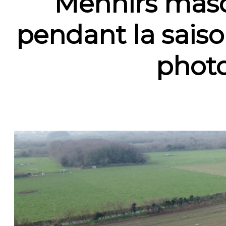
Menhirs masq
pendant la saiso
phot