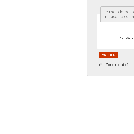
Le mot de passe
majuscule et u
Confirm
(* = Zone requise)